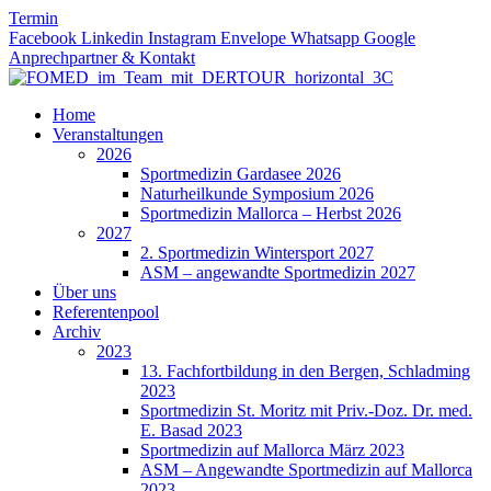
Zum
Termin
Inhalt
Facebook
Linkedin
Instagram
Envelope
Whatsapp
Google
springen
Anprechpartner & Kontakt
Home
Veranstaltungen
2026
Sportmedizin Gardasee 2026
Naturheilkunde Symposium 2026
Sportmedizin Mallorca – Herbst 2026
2027
2. Sportmedizin Wintersport 2027
ASM – angewandte Sportmedizin 2027
Über uns
Referentenpool
Archiv
2023
13. Fachfortbildung in den Bergen, Schladming
2023
Sportmedizin St. Moritz mit Priv.-Doz. Dr. med.
E. Basad 2023
Sportmedizin auf Mallorca März 2023
ASM – Angewandte Sportmedizin auf Mallorca
2023